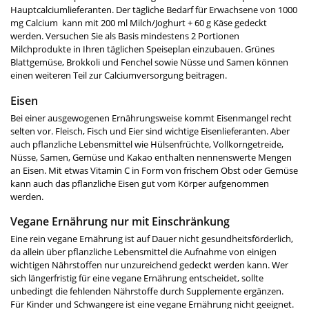
Hauptcalciumlieferanten. Der tägliche Bedarf für Erwachsene von 1000
mg Calcium kann mit 200 ml Milch/Joghurt + 60 g Käse gedeckt
werden. Versuchen Sie als Basis mindestens 2 Portionen
Milchprodukte in Ihren täglichen Speiseplan einzubauen. Grünes
Blattgemüse, Brokkoli und Fenchel sowie Nüsse und Samen können
einen weiteren Teil zur Calciumversorgung beitragen.
Eisen
Bei einer ausgewogenen Ernährungsweise kommt Eisenmangel recht
selten vor. Fleisch, Fisch und Eier sind wichtige Eisenlieferanten. Aber
auch pflanzliche Lebensmittel wie Hülsenfrüchte, Vollkorngetreide,
Nüsse, Samen, Gemüse und Kakao enthalten nennenswerte Mengen
an Eisen. Mit etwas Vitamin C in Form von frischem Obst oder Gemüse
kann auch das pflanzliche Eisen gut vom Körper aufgenommen
werden.
Vegane Ernährung nur mit Einschränkung
Eine rein vegane Ernährung ist auf Dauer nicht gesundheitsförderlich,
da allein über pflanzliche Lebensmittel die Aufnahme von einigen
wichtigen Nährstoffen nur unzureichend gedeckt werden kann. Wer
sich längerfristig für eine vegane Ernährung entscheidet, sollte
unbedingt die fehlenden Nährstoffe durch Supplemente ergänzen.
Für Kinder und Schwangere ist eine vegane Ernährung nicht geeignet.