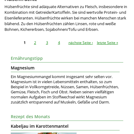
Hülsenfrüchte sind adäquate Alternativen zu Fleisch, insbesondere in
Kombination mit Getreide/Kartoffeln. Sie sind wertvolle Protein- und
Eisenlieferanten. Hülsenfrüchte wirken bei manchen Menschen stark
blähend. Zu den Hülsenfrüchten zählen Linsen, rote und weiße
Bohnen, Kichererbsen, Sojabohnen/Tofu und Erbsen.
Seiten
1
2
3
4
nächste Seite ›
letzte Seite »
Ernährungstipp
Magnesium
Ein Magnesiummangel kommt insgesamt sehr selten vor.
Magnesium ist in vielen Lebensmitteln enthalten, so zum
Beispiel in Vollkorngetreide, Nüssen, Samen, Hülsenfrüchten,
Gemüse, Fleisch, Fisch und Obst. Neben seinen vielfältigen
normalen Aufgaben im Stoffwechsel wirkt Magnesium
zusätzlich entspannend auf Muskeln, Gefäße und Darm.
Rezept des Monats
Kabeljau im Karottenmantel