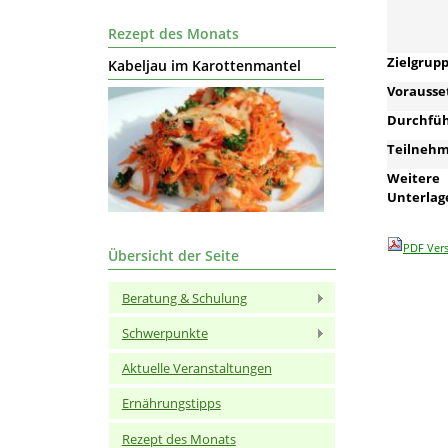
Rezept des Monats
Zielgrup
Kabeljau im Karottenmantel
Vorausse
Durchfü
Teilnehm
Weitere
Unterlag
PDF Ver
Übersicht der Seite
Beratung & Schulung
Schwerpunkte
Aktuelle Veranstaltungen
Ernährungstipps
Rezept des Monats