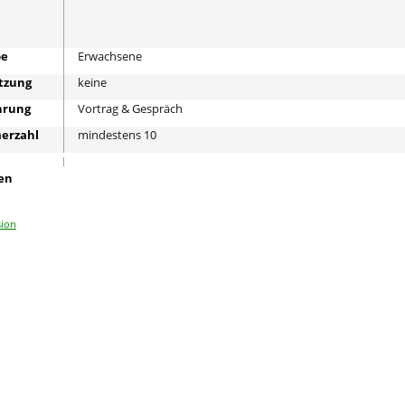
pe
Erwachsene
tzung
keine
hrung
Vortrag & Gespräch
erzahl
mindestens 10
en
sion